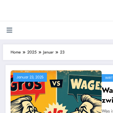
Zum
Inhalt
springen
Home
2025
Januar
23
Januar 23, 2025
WIRT
Was
zw
Br
Was i