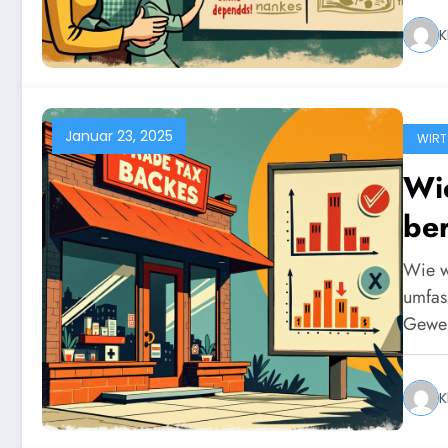
K
Januar 23, 2025
WIRT
Wi
be
Wie w
umfas
Gewer
K