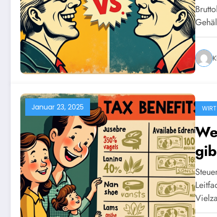
Brutt
Gehäl
K
Januar 23, 2025
WIRT
We
gib
Steue
Leitf
Vielz