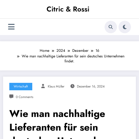
Zum
Citric & Rossi
Inhalt
springen
Home
2024
Dezember
16
Wie man nachhaltige Lieferanten für sein deutsches Unternehmen
findet.
Wirtschaft
Klaus Müller
Dezember 16, 2024
0 Comments
Wie man nachhaltige
Lieferanten für sein